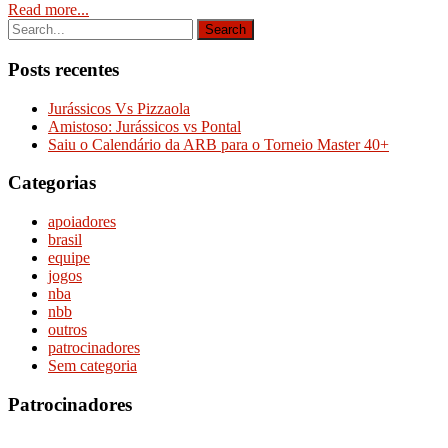
Read more...
Posts recentes
Jurássicos Vs Pizzaola
Amistoso: Jurássicos vs Pontal
Saiu o Calendário da ARB para o Torneio Master 40+
Categorias
apoiadores
brasil
equipe
jogos
nba
nbb
outros
patrocinadores
Sem categoria
Patrocinadores