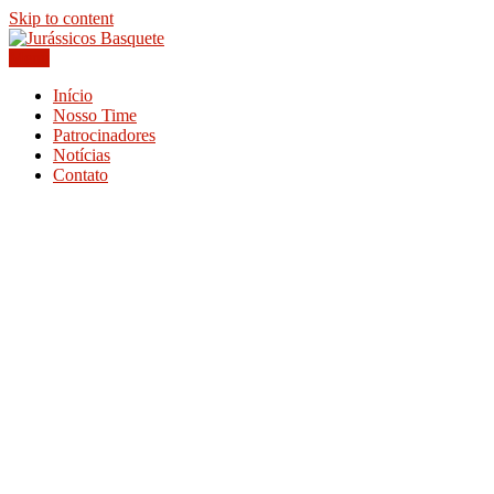
Skip to content
Menu
Website oficial do time de basquete master Jurássicos de Sertãozinho,
Jurássicos Basquete
São Paulo
Início
Nosso Time
Patrocinadores
Notícias
Contato